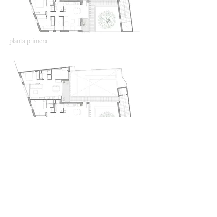
planta primera
planta segona