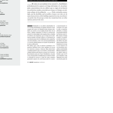
@sausarquitectes.cat